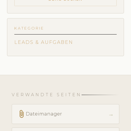
KATEGORIE
LEADS & AUFGABEN
VERWANDTE SEITEN
attach_file
→
Dateimanager