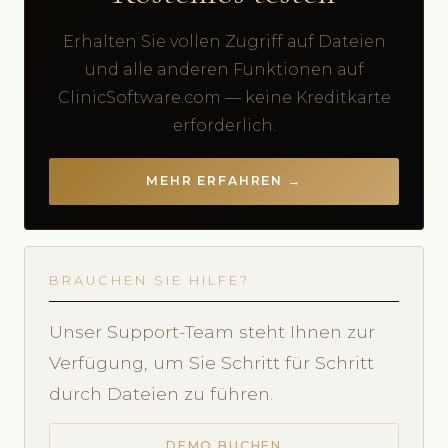
Erhalten Sie vollen Zugriff auf Dateien
und alle anderen Funktionen auf
ClinicSoftware.com — keine Kreditkarte
erforderlich.
MEHR ERFAHREN →
BRAUCHEN SIE HILFE?
Unser Support-Team steht Ihnen zur
Verfügung, um Sie Schritt für Schritt
durch Dateien zu führen.
DEMO BUCHEN