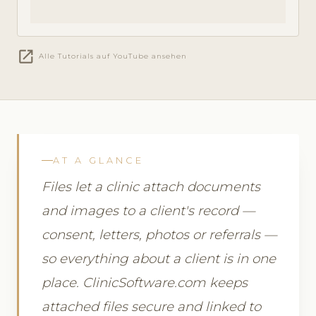
open_in_new
Alle Tutorials auf YouTube ansehen
AT A GLANCE
Files let a clinic attach documents
and images to a client's record —
consent, letters, photos or referrals —
so everything about a client is in one
place. ClinicSoftware.com keeps
attached files secure and linked to