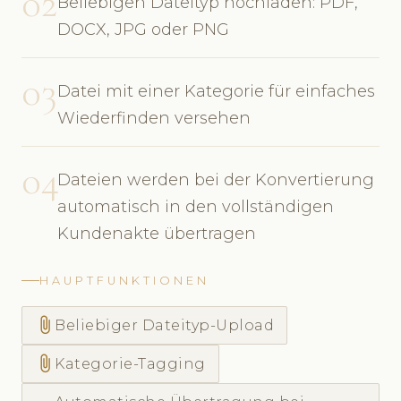
02
Beliebigen Dateityp hochladen: PDF,
DOCX, JPG oder PNG
03
Datei mit einer Kategorie für einfaches
Wiederfinden versehen
04
Dateien werden bei der Konvertierung
automatisch in den vollständigen
Kundenakte übertragen
HAUPTFUNKTIONEN
attach_file
Beliebiger Dateityp-Upload
attach_file
Kategorie-Tagging