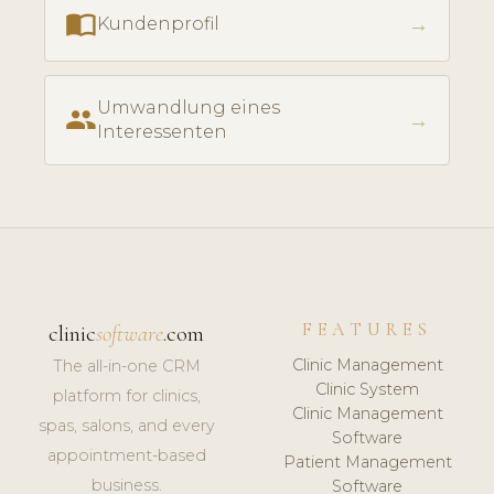
import_contacts
→
Kundenprofil
Umwandlung eines
people
→
Interessenten
FEATURES
clinic
software
.com
Clinic Management
The all-in-one CRM
Clinic System
platform for clinics,
Clinic Management
spas, salons, and every
Software
appointment-based
Patient Management
business.
Software