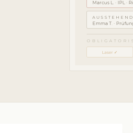
Marcus L. · IPL · 
AUSSTEHEND
Emma T. · Prüfung
OBLIGATORI
Laser ✓