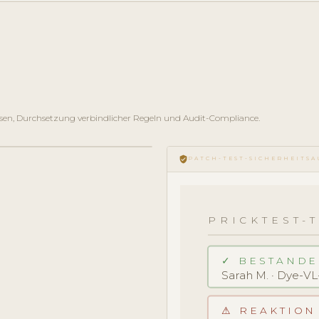
sen, Durchsetzung verbindlicher Regeln und Audit-Compliance.
verified_user
PATCH-TEST-SICHERHEITS
PRICKTEST-
✓ BESTANDEN
Sarah M. · Dye-V
⚠ REAKTION 