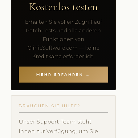
Kostenlos testen
Erhalten Sie vollen Zugriff auf
Patch-Tests und alle anderen
Funktionen von
ClinicSoftware.com — keine
Kreditkarte erforderlich.
MEHR ERFAHREN →
BRAUCHEN SIE HILFE?
Unser Support-Team steht
Ihnen zur Verfügung, um Sie