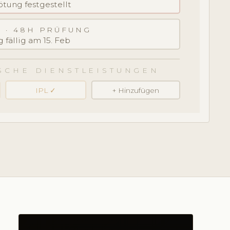
Rötung festgestellt
 · 48H PRÜFUNG
 fällig am 15. Feb
SCHE DIENSTLEISTUNGEN
IPL ✓
+ Hinzufügen