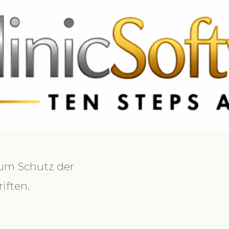
9 3369
FR: +33 75690 4272
CA & US: +1 562 606 0386
zum Schutz der
iften.